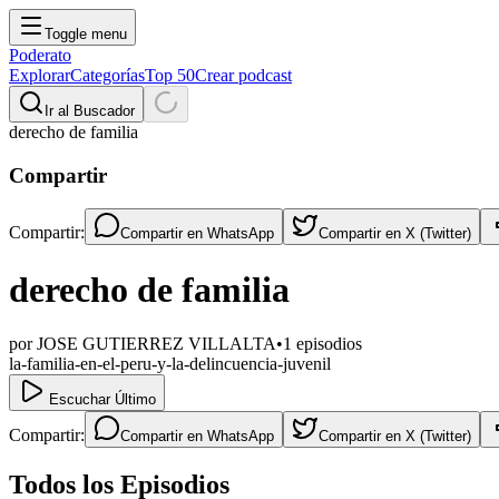
Toggle menu
Poderato
Explorar
Categorías
Top 50
Crear podcast
Ir al Buscador
derecho de familia
Compartir
Compartir:
Compartir en
WhatsApp
Compartir en
X (Twitter)
derecho de familia
por
JOSE GUTIERREZ VILLALTA
•
1
episodios
la-familia-en-el-peru-y-la-delincuencia-juvenil
Escuchar Último
Compartir:
Compartir en
WhatsApp
Compartir en
X (Twitter)
Todos los Episodios