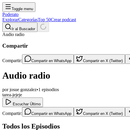
Toggle menu
Poderato
Explorar
Categorías
Top 50
Crear podcast
Ir al Buscador
Audio radio
Compartir
Compartir:
Compartir en
WhatsApp
Compartir en
X (Twitter)
Audio radio
por
josue gonzalez
•
1
episodios
tarea-jejeje
Escuchar Último
Compartir:
Compartir en
WhatsApp
Compartir en
X (Twitter)
Todos los Episodios