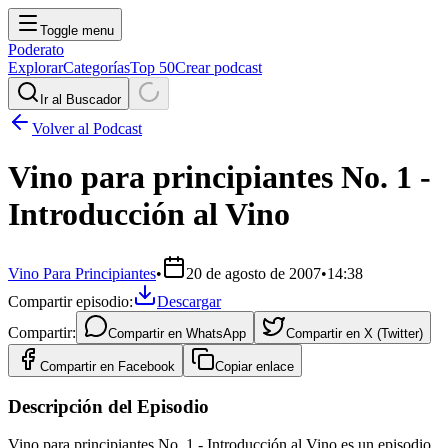
Toggle menu
Poderato
Explorar
Categorías
Top 50
Crear podcast
Ir al Buscador
Volver al Podcast
Vino para principiantes No. 1 -
Introducción al Vino
Vino Para Principiantes
•
20 de agosto de 2007
•
14:38
Compartir episodio:
Descargar
Compartir:
Compartir en
WhatsApp
Compartir en
X (Twitter)
Compartir en
Facebook
Copiar enlace
Descripción del Episodio
Vino para principiantes No. 1 - Introducción al Vino es un episodio