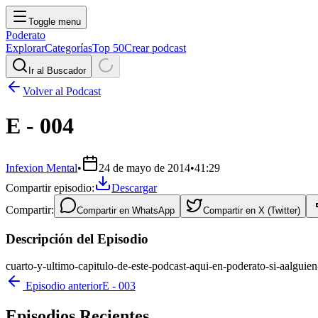
Toggle menu
Poderato
Explorar
Categorías
Top 50
Crear podcast
Ir al Buscador
Volver al Podcast
E - 004
Infexion Mental
•
24 de mayo de 2014
•
41:29
Compartir episodio:
Descargar
Compartir:
Compartir en
WhatsApp
Compartir en
X (Twitter)
Descripción del Episodio
cuarto-y-ultimo-capitulo-de-este-podcast-aqui-en-poderato-si-aalgui
Episodio anterior
E - 003
Episodios Recientes