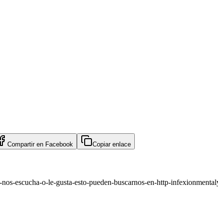
Compartir en
Facebook
Copiar enlace
en-nos-escucha-o-le-gusta-esto-pueden-buscarnos-en-http-infexionmenta