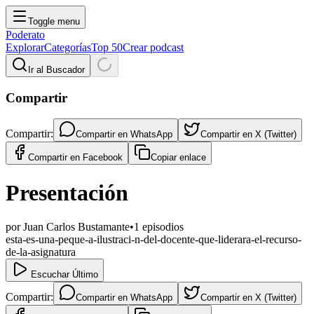
Toggle menu
Poderato
Explorar
Categorías
Top 50
Crear podcast
Ir al Buscador
Compartir
Compartir:
Compartir en
WhatsApp
Compartir en
X (Twitter)
Compartir en
Facebook
Copiar enlace
Presentación
por
Juan Carlos Bustamante
•
1
episodios
esta-es-una-peque-a-ilustraci-n-del-docente-que-liderara-el-recurso-
de-la-asignatura
Escuchar Último
Compartir:
Compartir en
WhatsApp
Compartir en
X (Twitter)