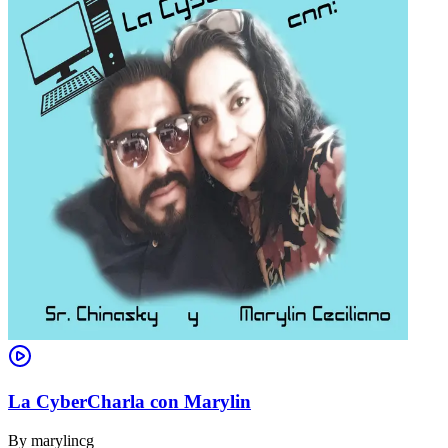
La CyberCharla con Marylin
By
marylincg