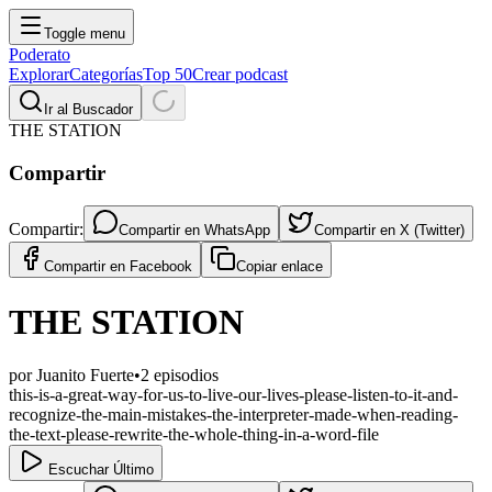
Toggle menu
Poderato
Explorar
Categorías
Top 50
Crear podcast
Ir al Buscador
THE STATION
Compartir
Compartir:
Compartir en
WhatsApp
Compartir en
X (Twitter)
Compartir en
Facebook
Copiar enlace
THE STATION
por
Juanito Fuerte
•
2
episodios
this-is-a-great-way-for-us-to-live-our-lives-please-listen-to-it-and-
recognize-the-main-mistakes-the-interpreter-made-when-reading-
the-text-please-rewrite-the-whole-thing-in-a-word-file
Escuchar Último