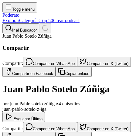
Toggle menu
Poderato
Explorar
Categorías
Top 50
Crear podcast
Ir al Buscador
Juan Pablo Sotelo Zúñiga
Compartir
Compartir:
Compartir en
WhatsApp
Compartir en
X (Twitter)
Compartir en
Facebook
Copiar enlace
Juan Pablo Sotelo Zúñiga
por
juan Pablo sotelo zúñiga
•
4
episodios
juan-pablo-sotelo-z-iga
Escuchar Último
Compartir:
Compartir en
WhatsApp
Compartir en
X (Twitter)