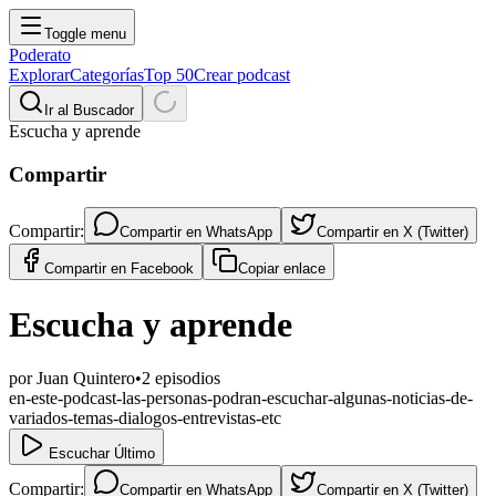
Toggle menu
Poderato
Explorar
Categorías
Top 50
Crear podcast
Ir al Buscador
Escucha y aprende
Compartir
Compartir:
Compartir en
WhatsApp
Compartir en
X (Twitter)
Compartir en
Facebook
Copiar enlace
Escucha y aprende
por
Juan Quintero
•
2
episodios
en-este-podcast-las-personas-podran-escuchar-algunas-noticias-de-
variados-temas-dialogos-entrevistas-etc
Escuchar Último
Compartir:
Compartir en
WhatsApp
Compartir en
X (Twitter)