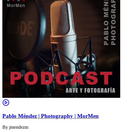
Pablo Méndez | Photography | MorMen
By
jmendezm