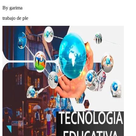
By
garima
trabajo de ple