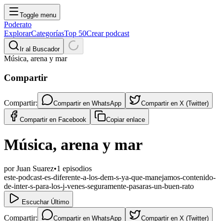
Toggle menu
Poderato
Explorar
Categorías
Top 50
Crear podcast
Ir al Buscador
Música, arena y mar
Compartir
Compartir:
Compartir en
WhatsApp
Compartir en
X (Twitter)
Compartir en
Facebook
Copiar enlace
Música, arena y mar
por
Juan Suarez
•
1
episodios
este-podcast-es-diferente-a-los-dem-s-ya-que-manejamos-contenido-
de-inter-s-para-los-j-venes-seguramente-pasaras-un-buen-rato
Escuchar Último
Compartir:
Compartir en
WhatsApp
Compartir en
X (Twitter)