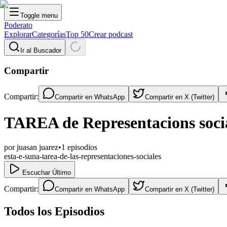
Toggle menu
Poderato
Explorar
Categorías
Top 50
Crear podcast
Ir al Buscador
Compartir
Compartir:
Compartir en
WhatsApp
Compartir en
X (Twitter)
TAREA de Representacions soci
por
juasan juarez
•
1
episodios
esta-e-suna-tarea-de-las-representaciones-sociales
Escuchar Último
Compartir:
Compartir en
WhatsApp
Compartir en
X (Twitter)
Todos los Episodios