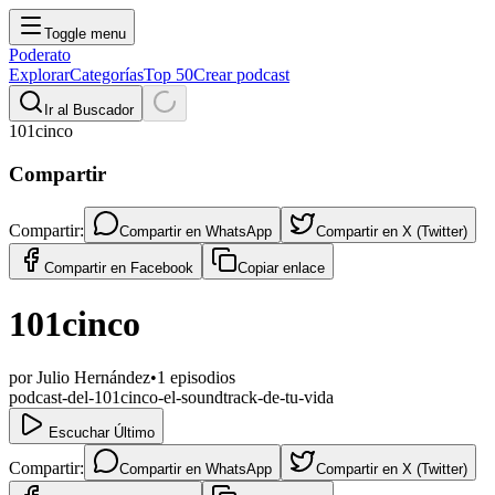
Toggle menu
Poderato
Explorar
Categorías
Top 50
Crear podcast
Ir al Buscador
101cinco
Compartir
Compartir:
Compartir en
WhatsApp
Compartir en
X (Twitter)
Compartir en
Facebook
Copiar enlace
101cinco
por
Julio Hernández
•
1
episodios
podcast-del-101cinco-el-soundtrack-de-tu-vida
Escuchar Último
Compartir:
Compartir en
WhatsApp
Compartir en
X (Twitter)