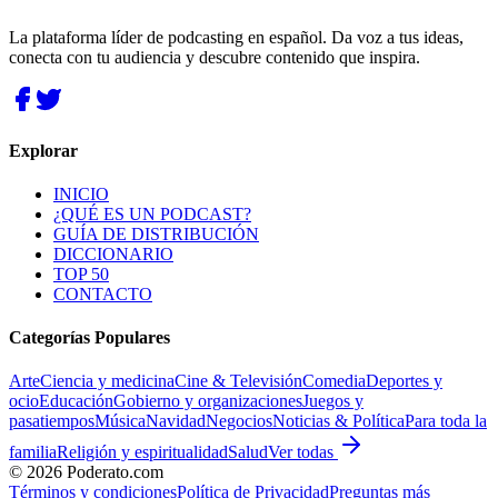
La plataforma líder de podcasting en español. Da voz a tus ideas,
conecta con tu audiencia y descubre contenido que inspira.
Explorar
INICIO
¿QUÉ ES UN PODCAST?
GUÍA DE DISTRIBUCIÓN
DICCIONARIO
TOP 50
CONTACTO
Categorías Populares
Arte
Ciencia y medicina
Cine & Televisión
Comedia
Deportes y
ocio
Educación
Gobierno y organizaciones
Juegos y
pasatiempos
Música
Navidad
Negocios
Noticias & Política
Para toda la
familia
Religión y espiritualidad
Salud
Ver todas
©
2026
Poderato.com
Términos y condiciones
Política de Privacidad
Preguntas más