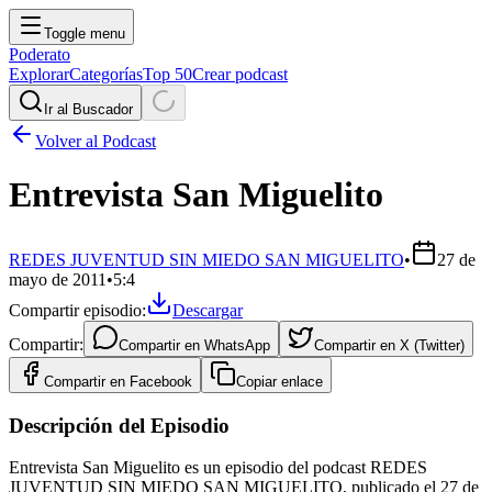
Toggle menu
Poderato
Explorar
Categorías
Top 50
Crear podcast
Ir al Buscador
Volver al Podcast
Entrevista San Miguelito
REDES JUVENTUD SIN MIEDO SAN MIGUELITO
•
27 de
mayo de 2011
•
5:4
Compartir episodio:
Descargar
Compartir:
Compartir en
WhatsApp
Compartir en
X (Twitter)
Compartir en
Facebook
Copiar enlace
Descripción del Episodio
Entrevista San Miguelito es un episodio del podcast REDES
JUVENTUD SIN MIEDO SAN MIGUELITO, publicado el 27 de