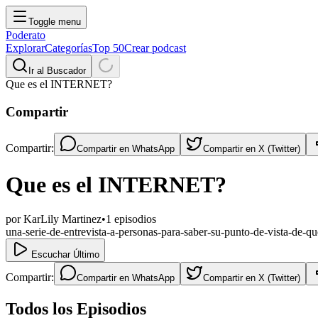
Toggle menu
Poderato
Explorar
Categorías
Top 50
Crear podcast
Ir al Buscador
Que es el INTERNET?
Compartir
Compartir:
Compartir en
WhatsApp
Compartir en
X (Twitter)
Que es el INTERNET?
por
KarLily Martinez
•
1
episodios
una-serie-de-entrevista-a-personas-para-saber-su-punto-de-vista-de-qu
Escuchar Último
Compartir:
Compartir en
WhatsApp
Compartir en
X (Twitter)
Todos los Episodios