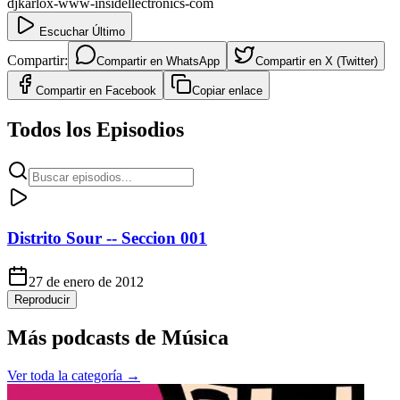
djkarlox-www-insidellectronics-com
Escuchar Último
Compartir:
Compartir en
WhatsApp
Compartir en
X (Twitter)
Compartir en
Facebook
Copiar enlace
Todos los Episodios
Distrito Sour -- Seccion 001
27 de enero de 2012
Reproducir
Más podcasts de
Música
Ver toda la categoría →