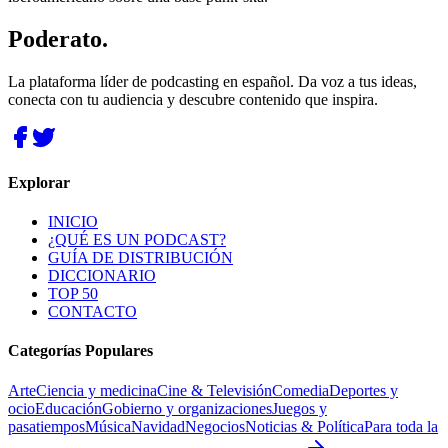
Poderato
.
La plataforma líder de podcasting en español. Da voz a tus ideas,
conecta con tu audiencia y descubre contenido que inspira.
Explorar
INICIO
¿QUÉ ES UN PODCAST?
GUÍA DE DISTRIBUCIÓN
DICCIONARIO
TOP 50
CONTACTO
Categorías Populares
Arte
Ciencia y medicina
Cine & Televisión
Comedia
Deportes y
ocio
Educación
Gobierno y organizaciones
Juegos y
pasatiempos
Música
Navidad
Negocios
Noticias & Política
Para toda la