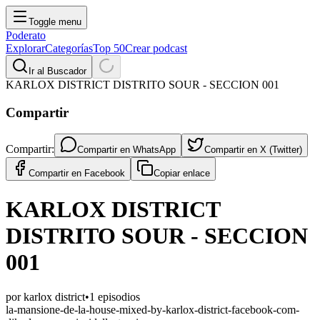
Toggle menu
Poderato
Explorar
Categorías
Top 50
Crear podcast
Ir al Buscador
KARLOX DISTRICT DISTRITO SOUR - SECCION 001
Compartir
Compartir:
Compartir en
WhatsApp
Compartir en
X (Twitter)
Compartir en
Facebook
Copiar enlace
KARLOX DISTRICT
DISTRITO SOUR - SECCION
001
por
karlox district
•
1
episodios
la-mansione-de-la-house-mixed-by-karlox-district-facebook-com-