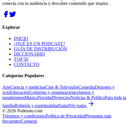
conecta con tu audiencia y descubre contenido que inspira.
Explorar
INICIO
¿QUÉ ES UN PODCAST?
GUÍA DE DISTRIBUCIÓN
DICCIONARIO
TOP 50
CONTACTO
Categorías Populares
Arte
Ciencia y medicina
Cine & Televisión
Comedia
Deportes y
ocio
Educación
Gobierno y organizaciones
Juegos y
pasatiempos
Música
Navidad
Negocios
Noticias & Política
Para toda la
familia
Religión y espiritualidad
Salud
Ver todas
©
2026
Poderato.com
Términos y condiciones
Política de Privacidad
Preguntas más
frecuentes
Contacto