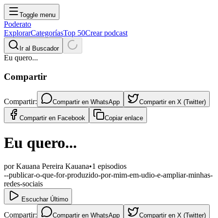
Toggle menu
Poderato
Explorar
Categorías
Top 50
Crear podcast
Ir al Buscador
Eu quero...
Compartir
Compartir:
Compartir en
WhatsApp
Compartir en
X (Twitter)
Compartir en
Facebook
Copiar enlace
Eu quero...
por
Kauana Pereira Kauana
•
1
episodios
--publicar-o-que-for-produzido-por-mim-em-udio-e-ampliar-minhas-
redes-sociais
Escuchar Último
Compartir:
Compartir en
WhatsApp
Compartir en
X (Twitter)