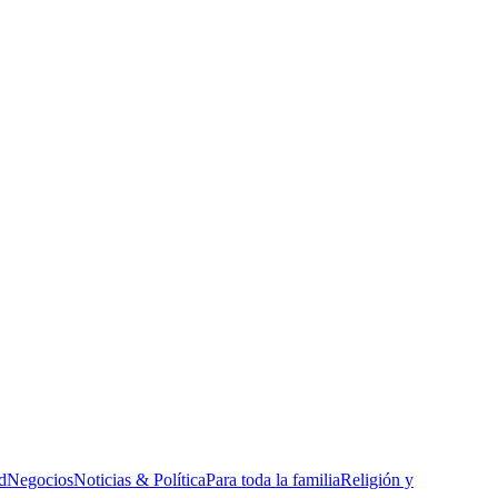
d
Negocios
Noticias & Política
Para toda la familia
Religión y