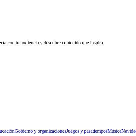
ecta con tu audiencia y descubre contenido que inspira.
ucación
Gobierno y organizaciones
Juegos y pasatiempos
Música
Navida