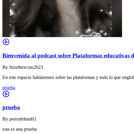
Bienvenida al podcast sobre Plataformas educativas d
By
lizzethescoto2023
En este espacio hablaremos sobre las plataformas y todo lo que englob
prueba
prueba
By
perrodelmal01
esta es una prueba