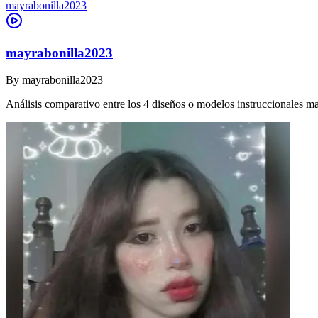
mayrabonilla2023
mayrabonilla2023
By
mayrabonilla2023
Análisis comparativo entre los 4 diseños o modelos instruccionales m