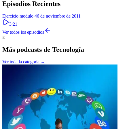
Episodios Recientes
Ejercicio modulo 4
6 de noviembre de 2011
3:21
Ver todos los episodios
E
Más podcasts de
Tecnología
Ver toda la categoría →