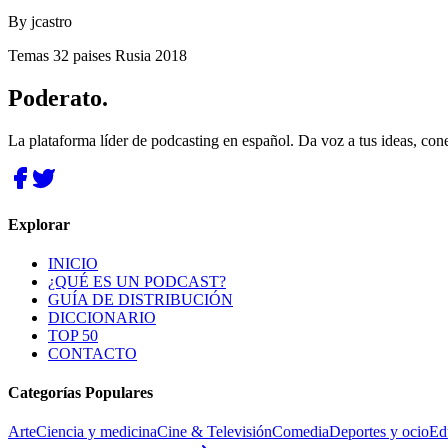
By
jcastro
Temas 32 paises Rusia 2018
Poderato
.
La plataforma líder de podcasting en español. Da voz a tus ideas, con
Explorar
INICIO
¿QUÉ ES UN PODCAST?
GUÍA DE DISTRIBUCIÓN
DICCIONARIO
TOP 50
CONTACTO
Categorías Populares
Arte
Ciencia y medicina
Cine & Televisión
Comedia
Deportes y ocio
Ed