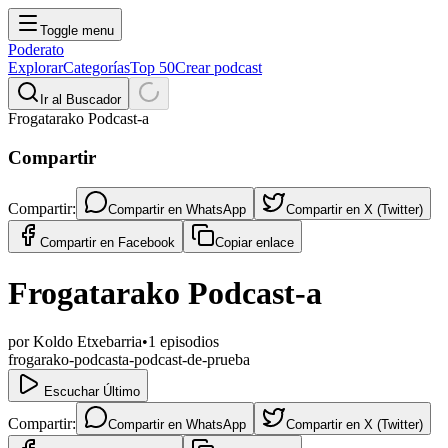
Toggle menu
Poderato
Explorar
Categorías
Top 50
Crear podcast
Ir al Buscador
Frogatarako Podcast-a
Compartir
Compartir:
Compartir en
WhatsApp
Compartir en
X (Twitter)
Compartir en
Facebook
Copiar enlace
Frogatarako Podcast-a
por
Koldo Etxebarria
•
1
episodios
frogarako-podcasta-podcast-de-prueba
Escuchar Último
Compartir:
Compartir en
WhatsApp
Compartir en
X (Twitter)