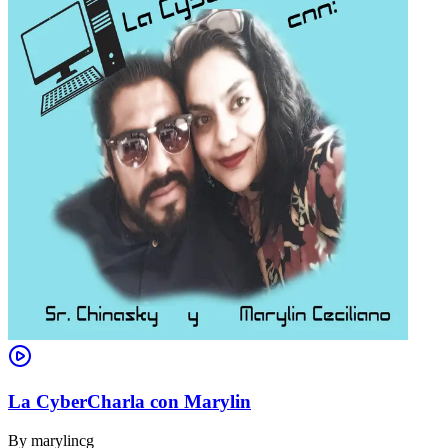
La CyberCharla con Marylin
By
marylincg