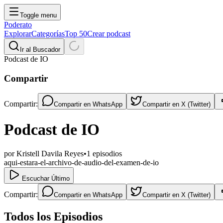
Toggle menu
Poderato
Explorar
Categorías
Top 50
Crear podcast
Ir al Buscador
Podcast de IO
Compartir
Compartir:
Compartir en
WhatsApp
Compartir en
X (Twitter)
Podcast de IO
por
Kristell Davila Reyes
•
1
episodios
aqui-estara-el-archivo-de-audio-del-examen-de-io
Escuchar Último
Compartir:
Compartir en
WhatsApp
Compartir en
X (Twitter)
Todos los Episodios