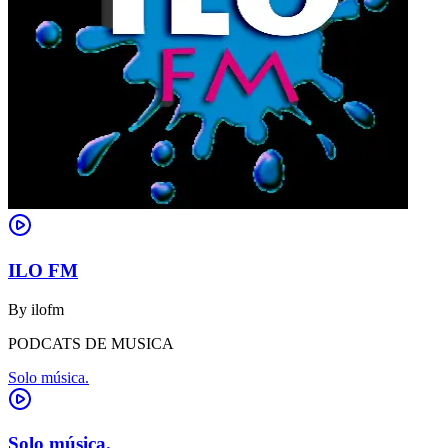
ILO FM
By
ilofm
PODCATS DE MUSICA
Solo música.
Solo música.