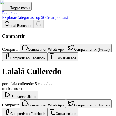
Toggle menu
Poderato
Explorar
Categorías
Top 50
Crear podcast
Ir al Buscador
Compartir
Compartir:
Compartir en
WhatsApp
Compartir en
X (Twitter)
Compartir en
Facebook
Copiar enlace
Lalalá Culleredo
por
lalala culleredo
•
5
episodios
m-sica-no-cra
Escuchar Último
Compartir:
Compartir en
WhatsApp
Compartir en
X (Twitter)
Compartir en
Facebook
Copiar enlace