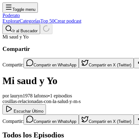
Toggle menu
Poderato
Explorar
Categorías
Top 50
Crear podcast
Ir al Buscador
Mi saud y Yo
Compartir
Compartir:
Compartir en
WhatsApp
Compartir en
X (Twitter)
Mi saud y Yo
por
lauryn1978 lafonso
•
1
episodios
cosillas-relacionadas-con-la-salud-y-m-s
Escuchar Último
Compartir:
Compartir en
WhatsApp
Compartir en
X (Twitter)
Todos los Episodios