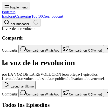
Toggle menu
Poderato
Explorar
Categorías
Top 50
Crear podcast
Ir al Buscador
la voz de la revolucion
Compartir
Compartir:
Compartir en
WhatsApp
Compartir en
X (Twitter)
la voz de la revolucion
por
LA VOZ DE LA REVOLUCION leon ortega
•
1
episodios
la-voz-de-la-revolucion-desde-la-republica-bolivariana-de-venezuela
Escuchar Último
Compartir:
Compartir en
WhatsApp
Compartir en
X (Twitter)
Todos los Episodios