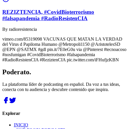
REZIZTENCIA, #CovidBioterrorismo
#falsapandemia #RadioResistenCIA
By
radioresistencia
vimeo.com/85319098 VACUNAS QUE MATAN LA VERDAD
del Virus d Papiloma Humano @Metropoli1150 @AristotelesSD
@EPN @SATMX #gdl pin.it/7E0eG0u via @Pinterest #tecnoacoso
#nosfumigan #CovidBioterrorismo #falsapandemia
#RadioResistenCIA #ReziztenCIA pic.twitter.com/iFHufjzKBN
Poderato
.
La plataforma líder de podcasting en español. Da voz a tus ideas,
conecta con tu audiencia y descubre contenido que inspira.
Explorar
INICIO