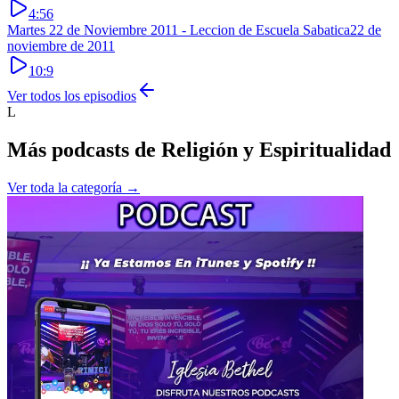
4:56
Martes 22 de Noviembre 2011 - Leccion de Escuela Sabatica
22 de
noviembre de 2011
10:9
Ver todos los episodios
L
Más podcasts de
Religión y Espiritualidad
Ver toda la categoría →