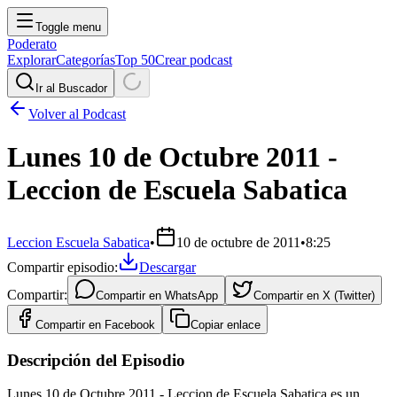
Toggle menu
Poderato
Explorar
Categorías
Top 50
Crear podcast
Ir al Buscador
Volver al Podcast
Lunes 10 de Octubre 2011 -
Leccion de Escuela Sabatica
Leccion Escuela Sabatica
•
10 de octubre de 2011
•
8:25
Compartir episodio:
Descargar
Compartir:
Compartir en
WhatsApp
Compartir en
X (Twitter)
Compartir en
Facebook
Copiar enlace
Descripción del Episodio
Lunes 10 de Octubre 2011 - Leccion de Escuela Sabatica es un