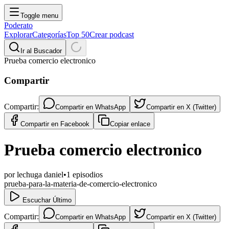
Toggle menu
Poderato
Explorar
Categorías
Top 50
Crear podcast
Ir al Buscador
Prueba comercio electronico
Compartir
Compartir:
Compartir en
WhatsApp
Compartir en
X (Twitter)
Compartir en
Facebook
Copiar enlace
Prueba comercio electronico
por
lechuga daniel
•
1
episodios
prueba-para-la-materia-de-comercio-electronico
Escuchar Último
Compartir:
Compartir en
WhatsApp
Compartir en
X (Twitter)