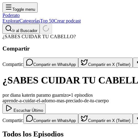
Toggle menu
Poderato
Explorar
Categorías
Top 50
Crear podcast
Ir al Buscador
¿SABES CUIDAR TU CABELLO?
Compartir
Compartir:
Compartir en
WhatsApp
Compartir en
X (Twitter)
¿SABES CUIDAR TU CABEL
por
diana katerin paramo guarnizo
•
1
episodios
aprende-a-cuidar-el-adorno-mas-preciado-de-tu-cuerpo
Escuchar Último
Compartir:
Compartir en
WhatsApp
Compartir en
X (Twitter)
Todos los Episodios