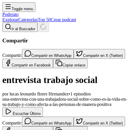
Toggle menu
Poderato
Explorar
Categorías
Top 50
Crear podcast
Ir al Buscador
Compartir
Compartir:
Compartir en
WhatsApp
Compartir en
X (Twitter)
Compartir en
Facebook
Copiar enlace
entrevista trabajo social
por
lucas leonardo flores Hernandez
•
1
episodios
una-entrevista-con-una-trabajadora-social-sobre-como-es-la-vida-en-
su-trabajo-y-como-afecta-a-las-personas-de-manera-positiva
Escuchar Último
Compartir:
Compartir en
WhatsApp
Compartir en
X (Twitter)