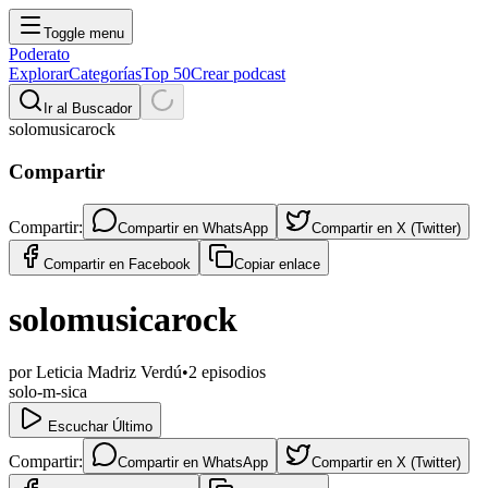
Toggle menu
Poderato
Explorar
Categorías
Top 50
Crear podcast
Ir al Buscador
solomusicarock
Compartir
Compartir:
Compartir en
WhatsApp
Compartir en
X (Twitter)
Compartir en
Facebook
Copiar enlace
solomusicarock
por
Leticia Madriz Verdú
•
2
episodios
solo-m-sica
Escuchar Último
Compartir:
Compartir en
WhatsApp
Compartir en
X (Twitter)