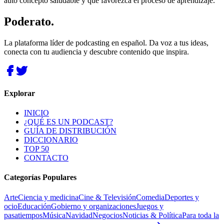
auto concepto saludable y que favorezca el proceso de aprendizaje.
Poderato
.
La plataforma líder de podcasting en español. Da voz a tus ideas,
conecta con tu audiencia y descubre contenido que inspira.
Explorar
INICIO
¿QUÉ ES UN PODCAST?
GUÍA DE DISTRIBUCIÓN
DICCIONARIO
TOP 50
CONTACTO
Categorías Populares
Arte
Ciencia y medicina
Cine & Televisión
Comedia
Deportes y
ocio
Educación
Gobierno y organizaciones
Juegos y
pasatiempos
Música
Navidad
Negocios
Noticias & Política
Para toda la