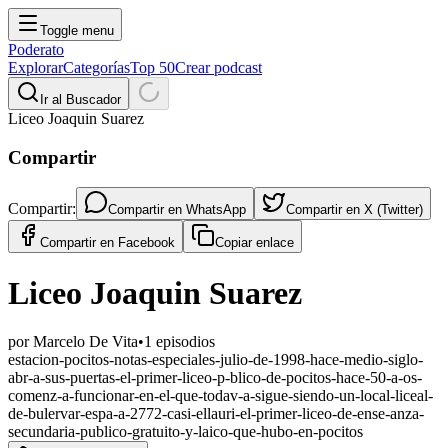
Toggle menu
Poderato
Explorar
Categorías
Top 50
Crear podcast
Ir al Buscador
Liceo Joaquin Suarez
Compartir
Compartir:
Compartir en
WhatsApp
Compartir en
X (Twitter)
Compartir en
Facebook
Copiar enlace
Liceo Joaquin Suarez
por
Marcelo De Vita
•
1
episodios
estacion-pocitos-notas-especiales-julio-de-1998-hace-medio-siglo-
abr-a-sus-puertas-el-primer-liceo-p-blico-de-pocitos-hace-50-a-os-
comenz-a-funcionar-en-el-que-todav-a-sigue-siendo-un-local-liceal-
de-bulervar-espa-a-2772-casi-ellauri-el-primer-liceo-de-ense-anza-
secundaria-publico-gratuito-y-laico-que-hubo-en-pocitos