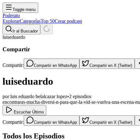
Toggle menu
Poderato
Explorar
Categorías
Top 50
Crear podcast
Ir al Buscador
luiseduardo
Compartir
Compartir:
Compartir en
WhatsApp
Compartir en
X (Twitter)
luiseduardo
por
luis eduardo belalcazar lopez
•
2
episodios
encontraras-mucha-diversi-n-para-que-la-vid-se-vuelva-una-escena-m
Escuchar Último
Compartir:
Compartir en
WhatsApp
Compartir en
X (Twitter)
Todos los Episodios