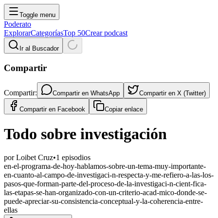
Toggle menu
Poderato
Explorar
Categorías
Top 50
Crear podcast
Ir al Buscador
Compartir
Compartir:
Compartir en
WhatsApp
Compartir en
X (Twitter)
Compartir en
Facebook
Copiar enlace
Todo sobre investigación
por
Loibet Cruz
•
1
episodios
en-el-programa-de-hoy-hablamos-sobre-un-tema-muy-importante-
en-cuanto-al-campo-de-investigaci-n-respecta-y-me-refiero-a-las-los-
pasos-que-forman-parte-del-proceso-de-la-investigaci-n-cient-fica-
las-etapas-se-han-organizado-con-un-criterio-acad-mico-donde-se-
puede-apreciar-su-consistencia-conceptual-y-la-coherencia-entre-
ellas