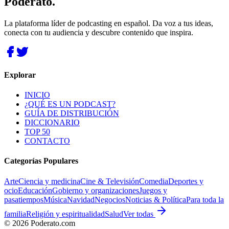
Poderato
.
La plataforma líder de podcasting en español. Da voz a tus ideas,
conecta con tu audiencia y descubre contenido que inspira.
Explorar
INICIO
¿QUÉ ES UN PODCAST?
GUÍA DE DISTRIBUCIÓN
DICCIONARIO
TOP 50
CONTACTO
Categorías Populares
Arte
Ciencia y medicina
Cine & Televisión
Comedia
Deportes y
ocio
Educación
Gobierno y organizaciones
Juegos y
pasatiempos
Música
Navidad
Negocios
Noticias & Política
Para toda la
familia
Religión y espiritualidad
Salud
Ver todas
©
2026
Poderato.com