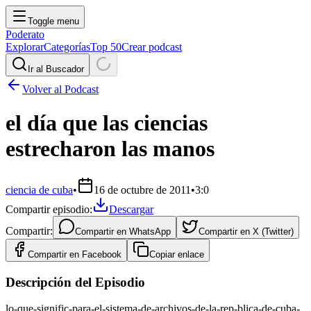
Toggle menu
Poderato
Explorar
Categorías
Top 50
Crear podcast
Ir al Buscador
Volver al Podcast
el día que las ciencias
estrecharon las manos
ciencia de cuba
•
16 de octubre de 2011
•
3:0
Compartir episodio:
Descargar
Compartir:
Compartir en
WhatsApp
Compartir en
X (Twitter)
Compartir en
Facebook
Copiar enlace
Descripción del Episodio
lo-que-signific-para-el-sistema-de-archivos-de-la-rep-blica-de-cuba-