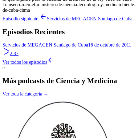
la-inserci-n-en-el-ministerio-de-ciencia-tecnolog-a-y-medioambiente-
de-cuba-citma
Episodio siguiente
Servicios de MEGACEN Santiago de Cuba
Episodios Recientes
Servicios de MEGACEN Santiago de Cuba
16 de octubre de 2011
2:37
Ver todos los episodios
e
Más podcasts de
Ciencia y Medicina
Ver toda la categoría →