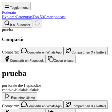
Toggle menu
Poderato
Explorar
Categorías
Top 50
Crear podcast
Ir al Buscador
prueba
Compartir
Compartir:
Compartir en
WhatsApp
Compartir en
X (Twitter)
Compartir en
Facebook
Copiar enlace
prueba
por
lorele do
•
1
episodios
canci-n-lalalalalalalalala
Escuchar Último
Compartir:
Compartir en
WhatsApp
Compartir en
X (Twitter)