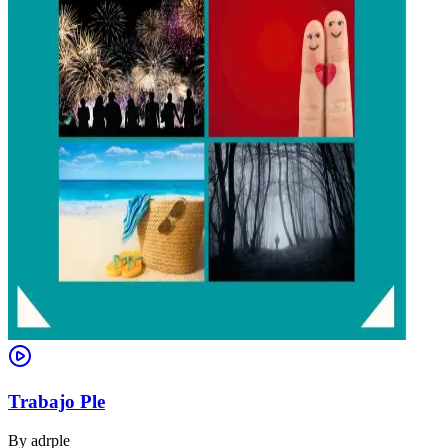
Trabajo Ple
By
adrple