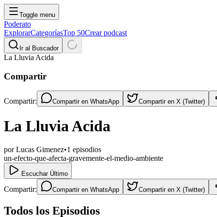
Toggle menu
Poderato
Explorar
Categorías
Top 50
Crear podcast
Ir al Buscador
La Lluvia Acida
Compartir
Compartir:
Compartir en
WhatsApp
Compartir en
X (Twitter)
La Lluvia Acida
por
Lucas Gimenez
•
1
episodios
un-efecto-que-afecta-gravemente-el-medio-ambiente
Escuchar Último
Compartir:
Compartir en
WhatsApp
Compartir en
X (Twitter)
Todos los Episodios