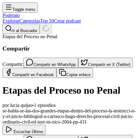
Toggle menu
Poderato
Explorar
Categorías
Top 50
Crear podcast
Ir al Buscador
Etapas del Proceso no Penal
Compartir
Compartir:
Compartir en
WhatsApp
Compartir en
X (Twitter)
Compartir en
Facebook
Copiar enlace
Etapas del Proceso no Penal
por
lucia quijas
•
1
episodios
se-habla-se-las-dos-grandes-etapas-dentro-del-proceso-la-instrucci-n-
y-el-juicio-bibliograf-a-carrasco-hugo-derecho-procesal-civil-juicio-
ordinario-civil-ed-iure-m-xico-2004-pp-431
Escuchar Último