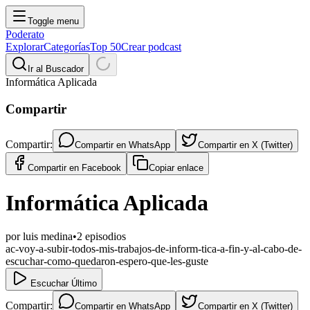
Toggle menu
Poderato
Explorar
Categorías
Top 50
Crear podcast
Ir al Buscador
Informática Aplicada
Compartir
Compartir:
Compartir en
WhatsApp
Compartir en
X (Twitter)
Compartir en
Facebook
Copiar enlace
Informática Aplicada
por
luis medina
•
2
episodios
ac-voy-a-subir-todos-mis-trabajos-de-inform-tica-a-fin-y-al-cabo-de-
escuchar-como-quedaron-espero-que-les-guste
Escuchar Último
Compartir:
Compartir en
WhatsApp
Compartir en
X (Twitter)