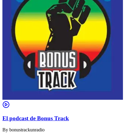
El podcast de Bonus Track
By
bonustrackunradio