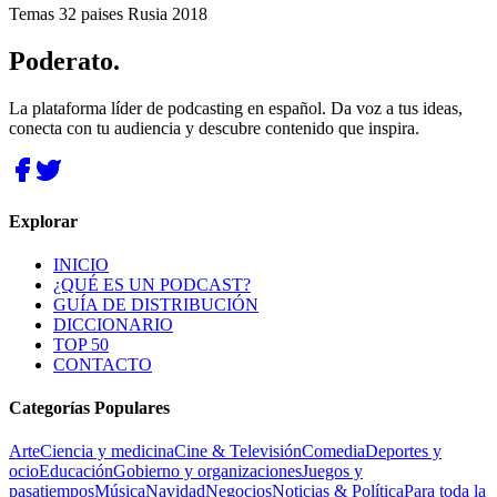
Temas 32 paises Rusia 2018
Poderato
.
La plataforma líder de podcasting en español. Da voz a tus ideas,
conecta con tu audiencia y descubre contenido que inspira.
Explorar
INICIO
¿QUÉ ES UN PODCAST?
GUÍA DE DISTRIBUCIÓN
DICCIONARIO
TOP 50
CONTACTO
Categorías Populares
Arte
Ciencia y medicina
Cine & Televisión
Comedia
Deportes y
ocio
Educación
Gobierno y organizaciones
Juegos y
pasatiempos
Música
Navidad
Negocios
Noticias & Política
Para toda la