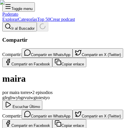
Toggle menu
Poderato
Explorar
Categorías
Top 50
Crear podcast
Ir al Buscador
Compartir
Compartir:
Compartir en
WhatsApp
Compartir en
X (Twitter)
Compartir en
Facebook
Copiar enlace
maira
por
maira torres
•
2
episodios
gfegbwybgrvuiwgtoiestyo
Escuchar Último
Compartir:
Compartir en
WhatsApp
Compartir en
X (Twitter)
Compartir en
Facebook
Copiar enlace