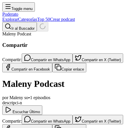
Toggle menu
Poderato
Explorar
Categorías
Top 50
Crear podcast
Ir al Buscador
Maleny Podcast
Compartir
Compartir:
Compartir en
WhatsApp
Compartir en
X (Twitter)
Compartir en
Facebook
Copiar enlace
Maleny Podcast
por
Maleny so
•
1
episodios
descripci-n
Escuchar Último
Compartir:
Compartir en
WhatsApp
Compartir en
X (Twitter)