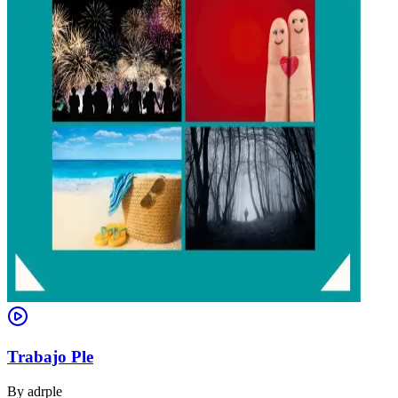
Trabajo Ple
By
adrple