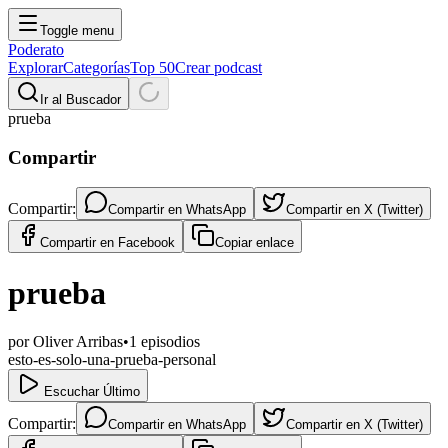
Toggle menu
Poderato
Explorar
Categorías
Top 50
Crear podcast
Ir al Buscador
prueba
Compartir
Compartir:
Compartir en
WhatsApp
Compartir en
X (Twitter)
Compartir en
Facebook
Copiar enlace
prueba
por
Oliver Arribas
•
1
episodios
esto-es-solo-una-prueba-personal
Escuchar Último
Compartir:
Compartir en
WhatsApp
Compartir en
X (Twitter)