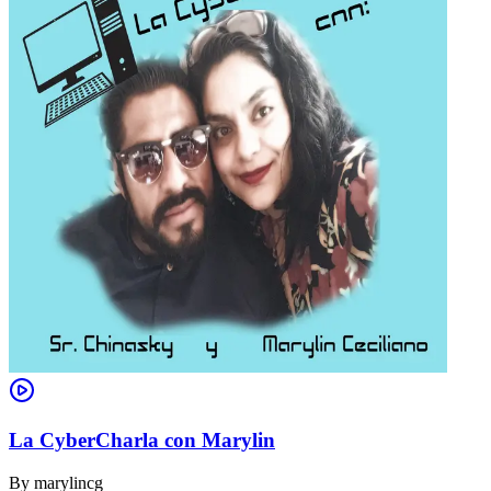
La CyberCharla con Marylin
By
marylincg