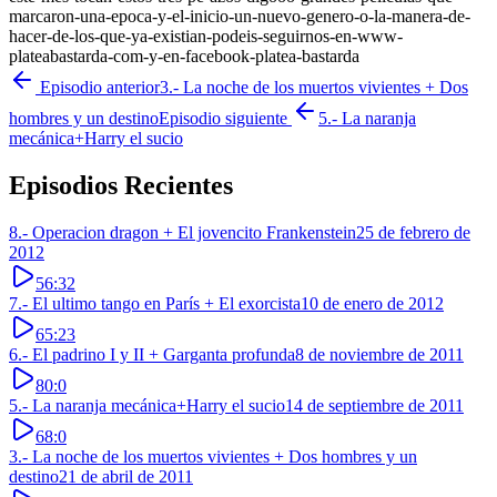
marcaron-una-epoca-y-el-inicio-un-nuevo-genero-o-la-manera-de-
hacer-de-los-que-ya-existian-podeis-seguirnos-en-www-
plateabastarda-com-y-en-facebook-platea-bastarda
Episodio anterior
3.- La noche de los muertos vivientes + Dos
hombres y un destino
Episodio siguiente
5.- La naranja
mecánica+Harry el sucio
Episodios Recientes
8.- Operacion dragon + El jovencito Frankenstein
25 de febrero de
2012
56:32
7.- El ultimo tango en París + El exorcista
10 de enero de 2012
65:23
6.- El padrino I y II + Garganta profunda
8 de noviembre de 2011
80:0
5.- La naranja mecánica+Harry el sucio
14 de septiembre de 2011
68:0
3.- La noche de los muertos vivientes + Dos hombres y un
destino
21 de abril de 2011