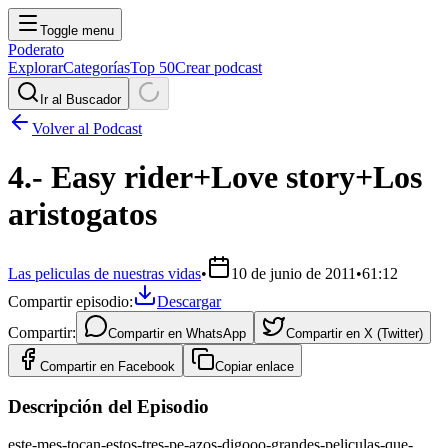
Toggle menu
Poderato
Explorar
Categorías
Top 50
Crear podcast
Ir al Buscador
Volver al Podcast
4.- Easy rider+Love story+Los
aristogatos
Las peliculas de nuestras vidas
•
10 de junio de 2011
•
61:12
Compartir episodio:
Descargar
Compartir:
Compartir en
WhatsApp
Compartir en
X (Twitter)
Compartir en
Facebook
Copiar enlace
Descripción del Episodio
este-mes-tocan-estos-tres-pe-azos-digooo-grandes-peliculas-que-