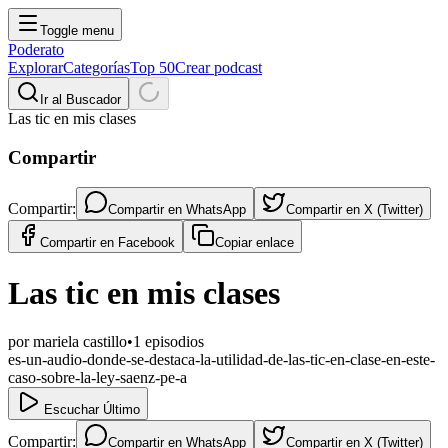
Toggle menu
Poderato
Explorar
Categorías
Top 50
Crear podcast
Ir al Buscador
Las tic en mis clases
Compartir
Compartir:
Compartir en
WhatsApp
Compartir en
X (Twitter)
Compartir en
Facebook
Copiar enlace
Las tic en mis clases
por
mariela castillo
•
1
episodios
es-un-audio-donde-se-destaca-la-utilidad-de-las-tic-en-clase-en-este-
caso-sobre-la-ley-saenz-pe-a
Escuchar Último
Compartir:
Compartir en
WhatsApp
Compartir en
X (Twitter)