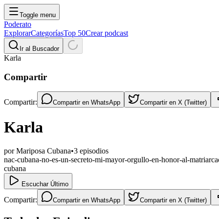
Toggle menu
Poderato
Explorar
Categorías
Top 50
Crear podcast
Ir al Buscador
Karla
Compartir
Compartir:
Compartir en
WhatsApp
Compartir en
X (Twitter)
Karla
por
Mariposa Cubana
•
3
episodios
nac-cubana-no-es-un-secreto-mi-mayor-orgullo-en-honor-al-matriarc
cubana
Escuchar Último
Compartir:
Compartir en
WhatsApp
Compartir en
X (Twitter)