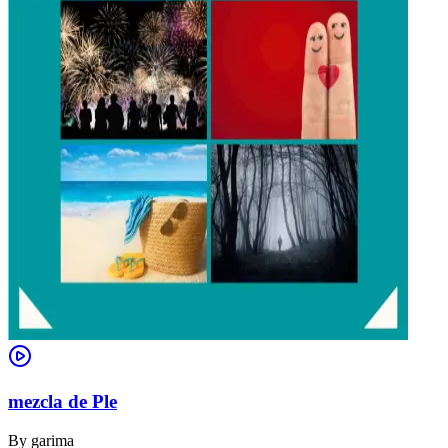
mezcla de Ple
By
garima