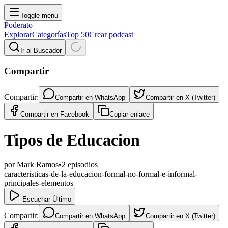
Toggle menu
Poderato
Explorar
Categorías
Top 50
Crear podcast
Ir al Buscador
Compartir
Compartir:
Compartir en
WhatsApp
Compartir en
X (Twitter)
Compartir en
Facebook
Copiar enlace
Tipos de Educacion
por
Mark Ramos
•
2
episodios
caracteristicas-de-la-educacion-formal-no-formal-e-informal-
principales-elementos
Escuchar Último
Compartir:
Compartir en
WhatsApp
Compartir en
X (Twitter)