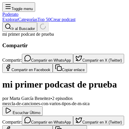
Toggle menu
Poderato
Explorar
Categorías
Top 50
Crear podcast
Ir al Buscador
mi primer podcast de prueba
Compartir
Compartir:
Compartir en
WhatsApp
Compartir en
X (Twitter)
Compartir en
Facebook
Copiar enlace
mi primer podcast de prueba
por
Marta García Beneitez
•
2
episodios
mezcla-de-canciones-con-varios-tipos-de-m-sica
Escuchar Último
Compartir:
Compartir en
WhatsApp
Compartir en
X (Twitter)