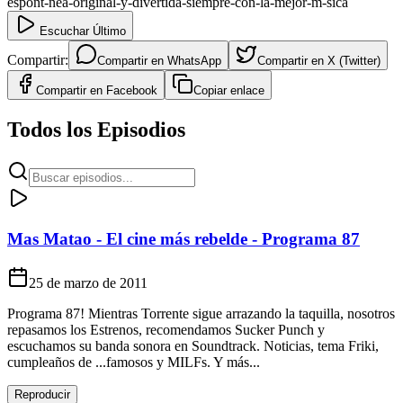
espont-nea-original-y-divertida-siempre-con-la-mejor-m-sica
Escuchar Último
Compartir:
Compartir en
WhatsApp
Compartir en
X (Twitter)
Compartir en
Facebook
Copiar enlace
Todos los Episodios
Mas Matao - El cine más rebelde - Programa 87
25 de marzo de 2011
Programa 87! Mientras Torrente sigue arrazando la taquilla, nosotros
repasamos los Estrenos, recomendamos Sucker Punch y
escuchamos su banda sonora en Soundtrack. Noticias, tema Friki,
cumpleaños de ...famosos y MILFs. Y más...
Reproducir