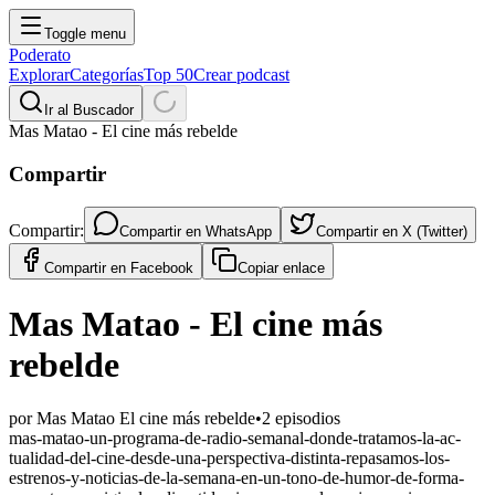
Toggle menu
Poderato
Explorar
Categorías
Top 50
Crear podcast
Ir al Buscador
Mas Matao - El cine más rebelde
Compartir
Compartir:
Compartir en
WhatsApp
Compartir en
X (Twitter)
Compartir en
Facebook
Copiar enlace
Mas Matao - El cine más
rebelde
por
Mas Matao El cine más rebelde
•
2
episodios
mas-matao-un-programa-de-radio-semanal-donde-tratamos-la-ac-
tualidad-del-cine-desde-una-perspectiva-distinta-repasamos-los-
estrenos-y-noticias-de-la-semana-en-un-tono-de-humor-de-forma-