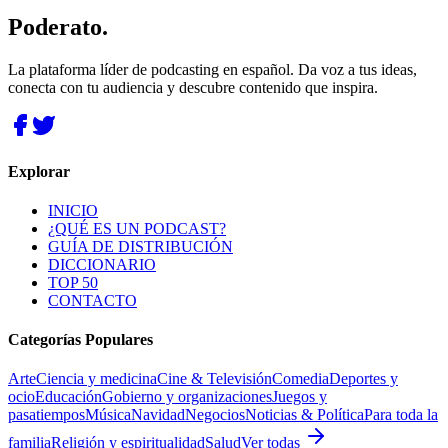
Poderato
.
La plataforma líder de podcasting en español. Da voz a tus ideas,
conecta con tu audiencia y descubre contenido que inspira.
Explorar
INICIO
¿QUÉ ES UN PODCAST?
GUÍA DE DISTRIBUCIÓN
DICCIONARIO
TOP 50
CONTACTO
Categorías Populares
Arte
Ciencia y medicina
Cine & Televisión
Comedia
Deportes y
ocio
Educación
Gobierno y organizaciones
Juegos y
pasatiempos
Música
Navidad
Negocios
Noticias & Política
Para toda la
familia
Religión y espiritualidad
Salud
Ver todas