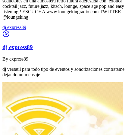
seductores en una atmosfera retro futura aderezada con: exotica,
cocktail jazz, future jazz, kitsch, lounge, space age pop and easy
listening ! ESCÚCHA www.loungekingradio.com TWITTER :
@loungeking
dj express89
dj express89
By
express89
dj versatil para todo tipo de eventos y sonorizaciones contratame
dejando un mensaje