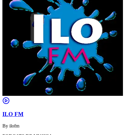
ILO FM
By
ilofm