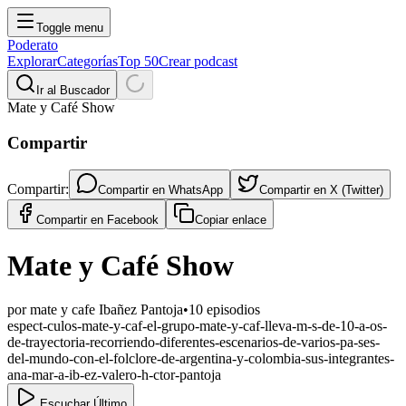
Toggle menu
Poderato
Explorar
Categorías
Top 50
Crear podcast
Ir al Buscador
Mate y Café Show
Compartir
Compartir:
Compartir en
WhatsApp
Compartir en
X (Twitter)
Compartir en
Facebook
Copiar enlace
Mate y Café Show
por
mate y cafe Ibañez Pantoja
•
10
episodios
espect-culos-mate-y-caf-el-grupo-mate-y-caf-lleva-m-s-de-10-a-os-
de-trayectoria-recorriendo-diferentes-escenarios-de-varios-pa-ses-
del-mundo-con-el-folclore-de-argentina-y-colombia-sus-integrantes-
ana-mar-a-ib-ez-valero-h-ctor-pantoja
Escuchar Último