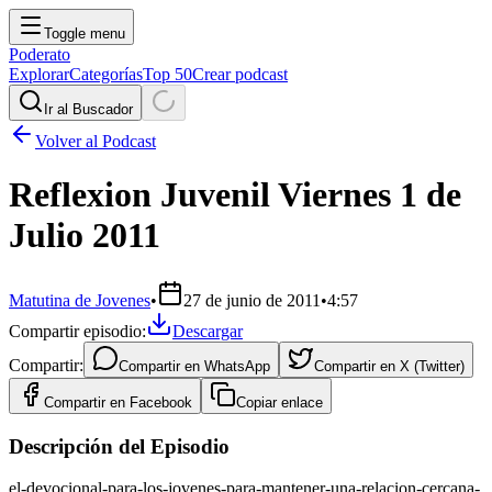
Toggle menu
Poderato
Explorar
Categorías
Top 50
Crear podcast
Ir al Buscador
Volver al Podcast
Reflexion Juvenil Viernes 1 de
Julio 2011
Matutina de Jovenes
•
27 de junio de 2011
•
4:57
Compartir episodio:
Descargar
Compartir:
Compartir en
WhatsApp
Compartir en
X (Twitter)
Compartir en
Facebook
Copiar enlace
Descripción del Episodio
el-devocional-para-los-jovenes-para-mantener-una-relacion-cercana-