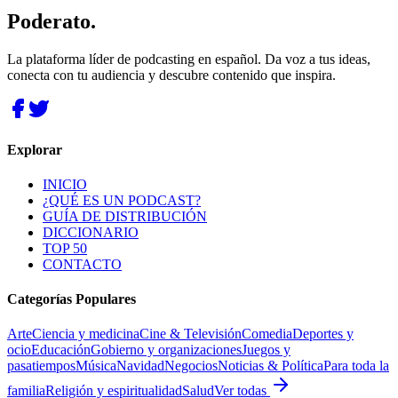
Poderato
.
La plataforma líder de podcasting en español. Da voz a tus ideas,
conecta con tu audiencia y descubre contenido que inspira.
Explorar
INICIO
¿QUÉ ES UN PODCAST?
GUÍA DE DISTRIBUCIÓN
DICCIONARIO
TOP 50
CONTACTO
Categorías Populares
Arte
Ciencia y medicina
Cine & Televisión
Comedia
Deportes y
ocio
Educación
Gobierno y organizaciones
Juegos y
pasatiempos
Música
Navidad
Negocios
Noticias & Política
Para toda la
familia
Religión y espiritualidad
Salud
Ver todas