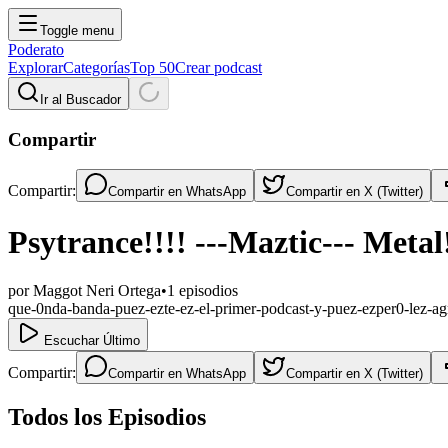
Toggle menu
Poderato
Explorar
Categorías
Top 50
Crear podcast
Ir al Buscador
Compartir
Compartir:
Compartir en
WhatsApp
Compartir en
X (Twitter)
Psytrance!!!! ---Maztic--- Metal!
por
Maggot Neri Ortega
•
1
episodios
que-0nda-banda-puez-ezte-ez-el-primer-podcast-y-puez-ezper0-lez-ag
Escuchar Último
Compartir:
Compartir en
WhatsApp
Compartir en
X (Twitter)
Todos los Episodios